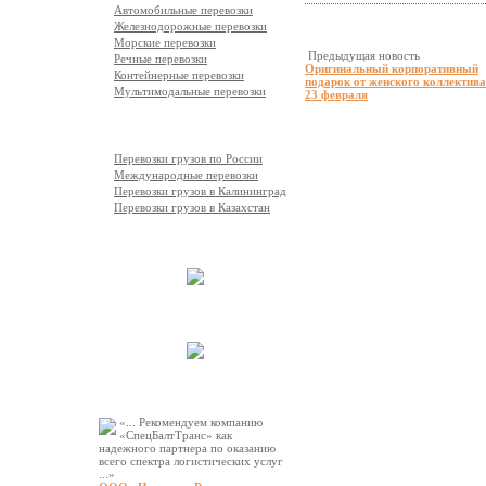
Автомобильные перевозки
Железнодорожные перевозки
Морские перевозки
Предыдущая новость
Речные перевозки
Оригинальный корпоративный
Контейнерные перевозки
подарок от женского коллектива
Мультимодальные перевозки
23 февраля
География перевозок
Перевозки грузов по России
Международные перевозки
Перевозки грузов в Калининград
Перевозки грузов в Казахстан
Выполненные работы
Автопарк компании
Рекомендации
«... Рекомендуем компанию
«СпецБалтТранс» как
надежного партнера по оказанию
всего спектра логистических услуг
...»