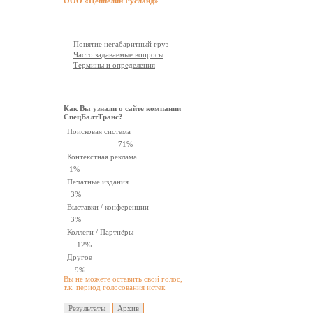
ООО «Цеппелин Русланд»
Документация
Понятие негабаритный груз
Часто задаваемые вопросы
Термины и определения
Опрос
Как Вы узнали о сайте компании
СпецБалтТранс?
Поисковая система
71%
Контекстная реклама
1%
Печатные издания
3%
Выставки / конференции
3%
Коллеги / Партнёры
12%
Другое
9%
Вы не можете оставить свой голос,
т.к. период голосования истек