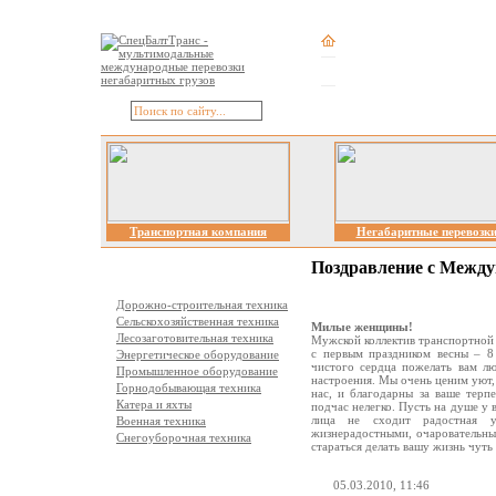
Транспортная компания
Негабаритные перевозк
Поздравление с Между
Отрасли перевозок
Дорожно-строительная техника
Сельскохозяйственная техника
Милые женщины!
Лесозаготовительная техника
Мужской коллектив транспортной
с первым праздником весны – 8
Энергетическое оборудование
чистого сердца пожелать вам лю
Промышленное оборудование
настроения. Мы очень ценим уют,
Горнодобывающая техника
нас, и благодарны за ваше терп
Катера и яхты
подчас нелегко. Пусть на душе у в
лица не сходит радостная у
Военная техника
жизнерадостными, очаровательны
Снегоуборочная техника
стараться делать вашу жизнь чуть 
Виды перевозок
05.03.2010, 11:46