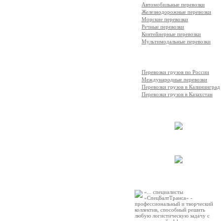
Автомобильные перевозки
Железнодорожные перевозки
Морские перевозки
Речные перевозки
Контейнерные перевозки
Мультимодальные перевозки
География перевозок
Перевозки грузов по России
Международные перевозки
Перевозки грузов в Калининград
Перевозки грузов в Казахстан
Выполненные работы
Автопарк компании
Рекомендации
«... специалисты
«СпецБалтТранса» -
профессиональный и творческий
коллектив, способный решить
любую логистическую задачу с