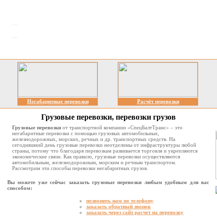
Негабаритные перевозки
Расчёт перевозки
Грузовые перевозки, перевозки грузов
Грузовые перевозки
от транспортной компании «СпецБалтТранс» – это
негабаритные перевозки с помощью грузовых автомобильных,
железнодорожных, морских, речных и др. транспортных средств. На
сегодняшний день грузовые перевозки неотделимы от инфраструктуры любой
страны, потому что благодаря перевозкам развивается торговля и укрепляются
экономические связи. Как правило, грузовые перевозки осуществляются
автомобильным, железнодорожным, морским и речным транспортом.
Рассмотрим эти способы перевозки негабаритных грузов.
Вы можете уже сейчас заказать грузовые перевозки любым удобным для вас
способом:
позвонить нам по телефону
заказать обратный звонок
заказать через сайт расчет на перевозку