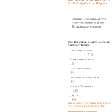
максимальной эффективностью ...»
ООО «НефтеГазСтройСервис»
Документация
Понятие негабаритный груз
Часто задаваемые вопросы
Термины и определения
Опрос
Как Вы узнали о сайте компании
СпецБалтТранс?
Поисковая система
71%
Контекстная реклама
1%
Печатные издания
3%
Выставки / конференции
3%
Коллеги / Партнёры
12%
Другое
9%
Вы не можете оставить свой голос,
т.к. период голосования истек