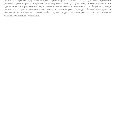
перевозки грузов другими видами транспорта. Кроме того, грузовые перевозки
речным транспортом нередко используются между пунктами, находящимися на
одних и тех же речных путях, а также применяются в смешанных сообщениях, когда
перевозки грузов несколькими видами транспорта гораздо более выгодны и
экономичны перевозки каким-либо одним видом транспорта - так называемые
мультимодальные перевозки.