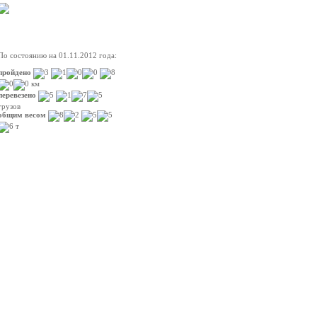
Статистика перевозки
По состоянию на 01.11.2012 года:
пройдено
км
перевезено
грузов
общим весом
т