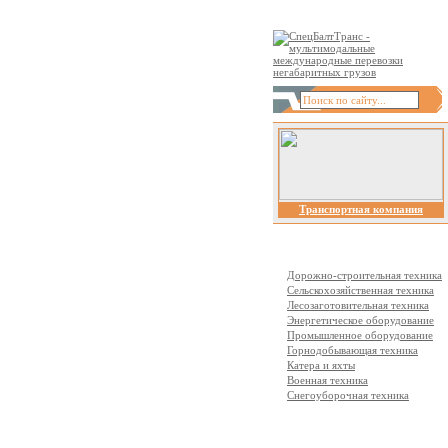
Транспортная компания
Отрасли перевозок
Дорожно-строительная техника
Сельскохозяйственная техника
Лесозаготовительная техника
Энергетическое оборудование
Промышленное оборудование
Горнодобывающая техника
Катера и яхты
Военная техника
Снегоуборочная техника
Виды перевозок