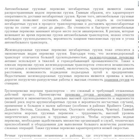
Автомобильные грузовые перевозки негабаритных грузов являются самым
распространенным видом перевозки грузов. Главным образом, его характеризует
оперативность доставки негабаритных грузов. Кроме того, автомобильные грузовые
перевозки позволяют составлять гибкие маршруты, следить за состоянием
негабаритных грузов в процессе транспортировки и доставлять крупногабаритные
грузы по схеме «от двери до двери». По стоимости и быстроте автомобильные
грузовые перевозки занимают второе место после авиаперевозок. К рискам, которые
возникают во время перевозки грузов автомобильным транспортом, можно отнести
небольшую грузоподъемность, вероятность хищения тяжеловесных грузов и угона
автомобильного транспорта.
Железнодорожные грузовые перевозки негабаритных грузов тоже относятся к
экономичным видам перевозки грузов. Благодаря тому, что железнодорожный
транспорт отличается большой грузоподъемностью,
железнодорожные перевозки
активно используют в тяжелой и горнодобывающей промышленности. Также к
плюсам перевозки грузов железнодорожным транспортом относятся независимость
от погодных и климатических условий, экологичность, транспортировка на дальние
расстояния, возможность подведения подъездных путей к предприятиям.
Недостатками железнодорожных грузовых перевозок являются привязка к колее,
дорогие погрузочно-разгрузочные работы и высокая стоимость
хранения грузов
на
станциях.
Грузоперевозки морским транспортом – это сложный и требующий отлаженных
действий процесс. Преимущества
перевозки грузов морским транспортом
заключаются в экономичности, довольно высокой грузоподъемности и надежности
(низкий риск порчи крупногабаритных грузов и вероятности несчастных случаев),
применение в большом и малом каботаже (особенно в районах Крайнего Севера,
Дальнего Востока, Сахалина, Камчатки, Охотского побережья, Чукотки). Главный
недостаток морских грузовых перевозок – трудоемкость, высокий уровень
энергетических расходов и трудовых ресурсов. Чтобы осуществить водные
перевозки, необходимо задействовать множество организаций и служб, технических
приспособлений и оборудования для выполнения большого количества различных
сложных операций. Также грузовые перевозки характеризуются низкой скоростью.
Речные грузоперевозки незаменимы в районах, где отсутствует возможность