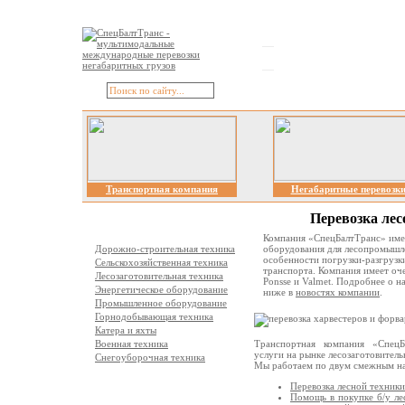
Транспортная компания
Негабаритные перевозк
Перевозка лес
Отрасли перевозок
Компания «СпецБалтТранс» имее
Дорожно-строительная техника
оборудования для лесопромышле
особенности погрузки-разгрузк
Сельскохозяйственная техника
транспорта. Компания имеет оч
Лесозаготовительная техника
Ponsse и Valmet. Подробнее о 
Энергетическое оборудование
ниже в
новостях компании
.
Промышленное оборудование
Горнодобывающая техника
Катера и яхты
Военная техника
Транспортная компания «СпецБа
услуги на рынке лесозаготовитель
Снегоуборочная техника
Мы работаем по двум смежным на
Виды перевозок
Перевозка лесной техники
Помощь в покупке б/у ле