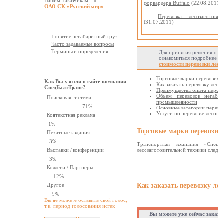
Вашим Заказчикам ...»
форвардера Buffalo
(22.08.201
ОАО СК «Русский мир»
Перевозка лесозагото
Документация
(31.07.2011)
Понятие негабаритный груз
Часто задаваемые вопросы
Термины и определения
Для принятия решения о
ознакомиться подробнее 
стоимости перевозки ле
Опрос
Торговые марки перевози
Как Вы узнали о сайте компании
Как заказать перевозку л
СпецБалтТранс?
Преимущества опыта пере
Объем перевозок нега
Поисковая система
промышленности
71%
Основные категории пере
Услуги по перевозке лес
Контекстная реклама
1%
Торговые марки перевози
Печатные издания
3%
Транспортная компания «Спе
Выставки / конференции
лесозаготовительной техники сле
3%
Коллеги / Партнёры
12%
Другое
Как заказать перевозку л
9%
Вы не можете оставить свой голос,
т.к. период голосования истек
Вы можете уже сейчас зака