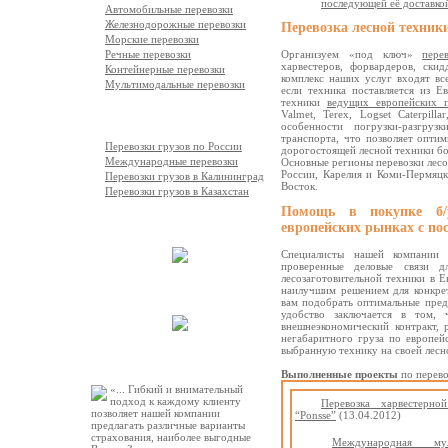
последующей её доставко
Автомобильные перевозки
Железнодорожные перевозки
Перевозка лесной техник
Морские перевозки
Речные перевозки
Организуем «под ключ»
пере
харвестеров, форвардеров, скид
Контейнерные перевозки
комплекс наших услуг входят вс
Мультимодальные перевозки
если техника поставляется из Е
техники
ведущих европейских п
Valmet, Terex, Logset Caterpil
География перевозок
особенности погрузки-разгру
транспорта, что позволяет оптим
Перевозки грузов по России
дорогостоящей лесной техники бо
Международные перевозки
Основные регионы перевозки лесо
России, Карелия и Коми-Пермяцк
Перевозки грузов в Калининград
Восток.
Перевозки грузов в Казахстан
Помощь в покупке б/
Выполненные работы
европейских рынках с по
Специалисты нашей компании
проверенные деловые связи 
лесозаготовительной техники в Е
Автопарк компании
наилучшим решением для конкре
вам подобрать оптимальные пред
удобство заключается в том, 
внешнеэкономический контракт,
негабаритного груза по европей
выбранную технику на своей лесн
Рекомендации
Выполненные проекты
по перево
«... Гибкий и внимательный
подход к каждому клиенту
Перевозка харвестерно
позволяет нашей компании
“Ponsse”
(13.04.2012)
предлагать различные варианты
страхования, наиболее выгодные
Международная мул