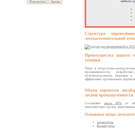
любым уд
Структура перевезён
лесозаготовительной тех
Преимущества нашего оп
техники
Опыт в погрузочно-разгрузочн
промышленности, разработк
железнодорожном, морском и 
эффективно организовать перевоз
Объём перевозок негаба
лесной промышленности
Составляет
около 49%
от общ
тяжеловесных грузов, выполняем
Основные виды лесозагот
харвестеры
форвардеры