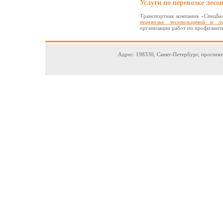
Услуги по перевозке лес
Транспортная компания «СпецБал
перевозке лесопожарной и ле
организации работ по профилакт
Адрес: 198330, Санкт-Петербург, проспек